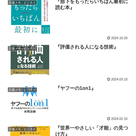
『部下をもったらいちばん最初に
読書メモ - ビジネス
読む本』
2024.10.20
『評価される人になる技術』
読書メモ - ビジネス
2024.03.10
『ヤフーの1on1』
読書メモ - ビジネス
2024.02.10
『世界一やさしい「才能」の見つ
読書メモ - ビジネス
け方』