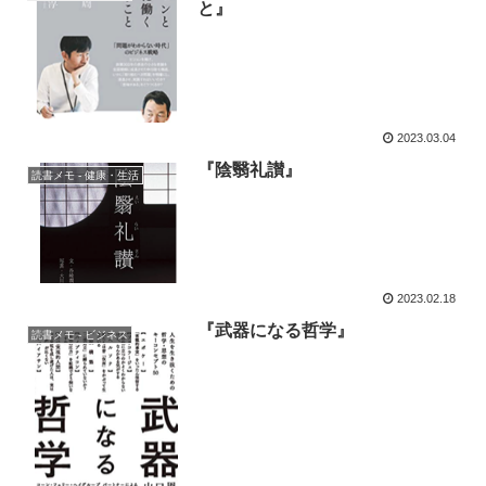
と』
2023.03.04
『陰翳礼讃』
読書メモ - 健康・生活
2023.02.18
『武器になる哲学』
読書メモ - ビジネス