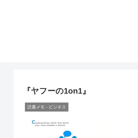
『ヤフーの1on1』
読書メモ - ビジネス