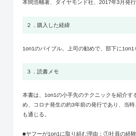
本間浩輔著、ダイヤモンド社、2017年3月発行
２．購入した経緯
1on1のバイブル。上司の勧めで、部下に1o
３．読書メモ
本書は、1on1の小手先のテクニックを紹介
め、コロナ発生の約3年前の発行であり、当
も通じる。
■ヤフーが1on1に取り組む理由：①社員の