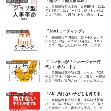
『超ジョブ型人事革命』
読書メモ - ビジネス
１．書籍情報西尾太著、日経BP社、2021
年3月発行、285ページ２．購入した経緯
ジョブ型雇用に関心があり、購入。３．
読書メモタイトルや帯に「ジョブ型」
「DX対応」「副業」などの流行り言葉を
並べているが、内容は普遍的なもの。普
遍的なものとし...
『1on1ミーティング』
読書メモ - ビジネス
１．書籍情報本間浩輔・吉澤幸太著、ダ
イヤモンド社、2020年11月発行、304ペ
ージ２．購入した経緯1on1ブームのさき
がけとなった『ヤフーの1on1』の続編。
３．読書メモ前著ほどのインパクトはな
いが、コロナ発生も踏まえてアップデー
トされた...
『コンサルが「マネージャー時
読書メモ - ビジネス
代」に学ぶコト』
１．書籍情報高松智史著、ソシム、2023
年11月発行、400ページ２．購入した経緯
本屋で派手に宣伝されていたため購入。
３．読書メモ面白おかしく書こうとする
文体のせいで、何を言っているのかよく
分からず、途中で通読破棄。４．購入前
『AIに負けない子どもを育てる』
読書メモ - ビジネス
の自分に薦めた...
１．書籍情報新井紀子著、東洋経済新報
社、2019年9月発行、328ページ２．購入
した経緯ビジネス書大賞を受賞した『AI