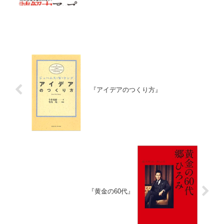
vs 教科書が読めない子どもたち』の続編
ということで購入。３．読書メモ読解力
という切り口で、かつデータに基づい
て、子ども...
『アイデアのつくり方』
『黄金の60代』