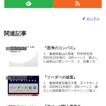
ありずん
関連記事
『思考のコンパス』
読書メモ - ビジネス
１．書籍情報山口周著、PHP研究所、
2021年10月発行、160ページ２．購入し
た経緯山口周シリーズ。３．読書メモ対
談集。これまで読んだ山口周シリーズの
なかでは一番イマイチだった。各章30ペ
ージほどなので、さわりだけ。興味を持
った章（対談者...
『リーダーの仮面』
読書メモ - ビジネス
１．書籍情報安藤広大著、ダイヤモンド
社、2020年11月発行、282ページ２．購
入した経緯書店のリーダーシップ論コー
ナーで長いこと面陳列になっており、気
になって購入。３．読書メモよくあるパ
ッション系のリーダーシップ論とは一線
を画した、ある意...