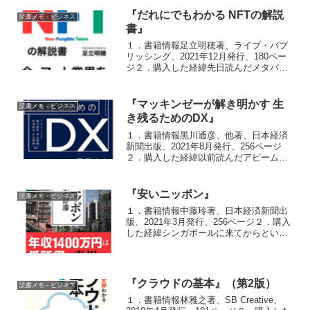
『だれにでもわかる NFTの解説
読書メモ - ビジネス
書』
１．書籍情報足立明穂著、ライブ・バプ
リッシング、2021年12月発行、180ペー
ジ２．購入した経緯先日読んだメタバー
スからの派生で購入３．読書メモ特に前
半の、NFTとは何かを解説している部分
が分かりやすく、ページも十分に割かれ
『マッキンゼーが解き明かす 生
読書メモ - ビジネス
ており、役に立...
き残るためのDX』
１．書籍情報黒川通彦、他著、日本経済
新聞出版、2021年8月発行、256ページ
２．購入した経緯以前読んだアビームコ
ンサルの『DXの真髄』と比較してみよう
と思い購入。３．読書メモ書きたくて書
いているというよりは、ノルマとして書
『安いニッポン』
読書メモ - ビジネス
いているという印...
１．書籍情報中藤玲著、日本経済新聞出
版、2021年3月発行、256ページ２．購入
した経緯シンガポールに来てからという
もの、「外食費が日本の1.5倍くらいする
なあ」と思っていたので、本書が目に留
まる。３．読書メモ読んでいて日本の将
来が不安にな...
『クラウドの基本』（第2版）
読書メモ - ビジネス
１．書籍情報林雅之著、SB Creative、