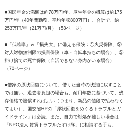
■国民年金の満額は約78万円/年。厚生年金の概算は約175
万円/年（40年間勤務。平均年収800万円）。合計で、約
253万円/年（21万円/月）（58ページ）
■「低確率」＆「損失大」に備える保険：①火災保険、②
対人対物無制限の損害保険（車・自転車持ちの場合）、③
掛け捨ての死亡保険（自活できない身内がいる場合）
（70ページ）
■借家の原状回復について。借りた当時の状態に戻すこと
では無い。退去者負担の場合も、耐用年数に基づいて、残
存価格で賠償すればよい（つまり、新品の値段で払わなく
てよい）。国交省HPの「原状回復をめぐるトラブルとガ
イドライン」は必読。また、自力で対処が難しい場合は
「NPO法人 賃貸トラブルたすけ隊」に相談する手も。