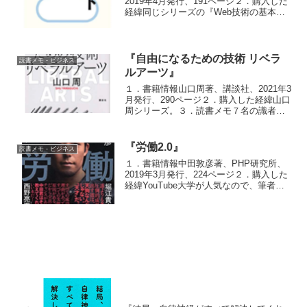
2019年4月発行、191ページ２．購入した
経緯同じシリーズの『Web技術の基本』
が非常によかったので購入。３．読書メ
モ懸念した通り、著者も異なることか
ら、『Web技術の基本』ほどの感動はな
かっ...
『自由になるための技術 リベラ
読書メモ - ビジネス
ルアーツ』
１．書籍情報山口周著、講談社、2021年3
月発行、290ページ２．購入した経緯山口
周シリーズ。３．読書メモ７名の識者と
の対談形式。各章１名。各識者の専門分
野を基にしたリベラルアーツについての
対談。なお、出口治明さんとの対談は同
『労働2.0』
読書メモ - ビジネス
氏の大学の宣伝...
１．書籍情報中田敦彦著、PHP研究所、
2019年3月発行、224ページ２．購入した
経緯YouTube大学が人気なので、筆者は
どのような考え方の人なのだろうと思
い、購入３．読書メモまず格言的なもの
が来て、その後に数ページ解説文が続
く、というス...