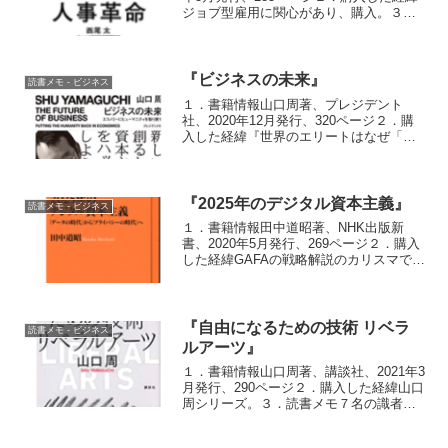
ジョブ型雇用に関心があり、購入。３．
読書メモタイトルや帯に「ジョブ型」
「DX対応」「副業」などの流行り言葉を
並べているが、内容は普遍的なもの。普
遍的なものとし...
『ビジネスの未来』
読書メモ - ビジネス
１．書籍情報山口周著、プレジデント
社、2020年12月発行、320ページ２．購
入した経緯『世界のエリートはなぜ「美
意識」を鍛えるのか？』に感動してまと
め買いした山口周シリーズのひとつ３．
読書メモ過去作に比べ、いまいちピンと
来ない話もあったが...
『2025年のデジタル資本主義』
読書メモ - ビジネス
１．書籍情報田中道昭著、NHK出版新
書、2020年5月発行、269ページ２．購入
した経緯GAFAの戦略解説のカリスマであ
る田中先生による本。『アマゾン銀行が
誕生する日』『経営戦略4.0図鑑』に続い
て本書を購入。３．読書メモ第1章こそ十
八番の...
『自由になるための技術 リベラ
読書メモ - ビジネス
ルアーツ』
１．書籍情報山口周著、講談社、2021年3
月発行、290ページ２．購入した経緯山口
周シリーズ。３．読書メモ７名の識者と
の対談形式。各章１名。各識者の専門分
野を基にしたリベラルアーツについての