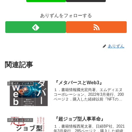
ありずんをフォローする
ありずん
関連記事
『メタバースとWeb3』
読書メモ - ビジネス
１．書籍情報國光宏尚著、エムディエヌ
コーポレーション、2022年3月発行、200
ページ２．購入した経緯以前『NFTの教
科書』を読んだ際、國光さんの章が分か
りやすくてためになった。國光さんが単
独でも本を出していると知り、本書を購
入。３．読書メ...
『超ジョブ型人事革命』
読書メモ - ビジネス
１．書籍情報西尾太著、日経BP社、2021
年3月発行、285ページ２．購入した経緯