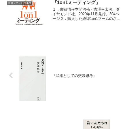
対談。なお、出口治明さんとの対談は同
『1on1ミーティング』
読書メモ - ビジネス
氏の大学の宣伝...
１．書籍情報本間浩輔・吉澤幸太著、ダ
イヤモンド社、2020年11月発行、304ペ
ージ２．購入した経緯1on1ブームのさき
がけとなった『ヤフーの1on1』の続編。
３．読書メモ前著ほどのインパクトはな
いが、コロナ発生も踏まえてアップデー
トされた...
『武器としての交渉思考』