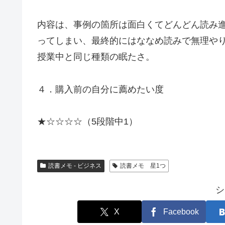
内容は、事例の箇所は面白くてどんどん読み
ってしまい、最終的にはななめ読みで無理や
授業中と同じ種類の眠たさ。
４．購入前の自分に薦めたい度
★☆☆☆☆（5段階中1）
読書メモ - ビジネス
読書メモ 星1つ
シ
X
Facebook