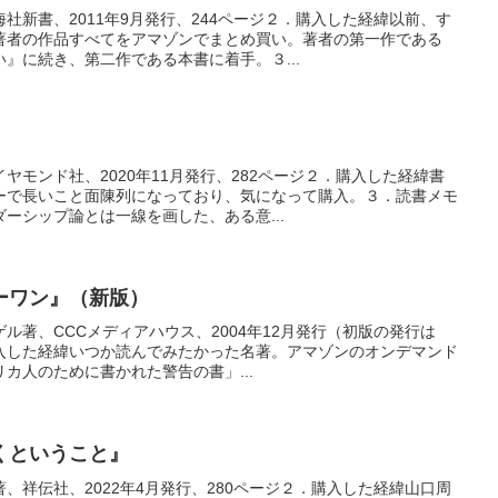
社新書、2011年9月発行、244ページ２．購入した経緯以前、す
著者の作品すべてをアマゾンでまとめ買い。著者の第一作である
』に続き、第二作である本書に着手。３...
ヤモンド社、2020年11月発行、282ページ２．購入した経緯書
ーで長いこと面陳列になっており、気になって購入。３．読書メモ
ーシップ論とは一線を画した、ある意...
ーワン』（新版）
ル著、CCCメディアハウス、2004年12月発行（初版の発行は
．購入した経緯いつか読んでみたかった名著。アマゾンのオンデマンド
カ人のために書かれた警告の書」...
くということ』
、祥伝社、2022年4月発行、280ページ２．購入した経緯山口周