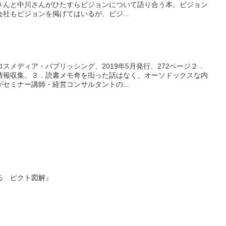
さんと中川さんがひたすらビジョンについて語り合う本。ビジョン
社もビジョンを掲げてはいるが、ビジ...
スメディア・パブリッシング、2019年5月発行、272ページ２．
情報収集。３．読書メモ奇を衒った話はなく、オーソドックスな内
セミナー講師・経営コンサルタントの...
る ピクト図解』