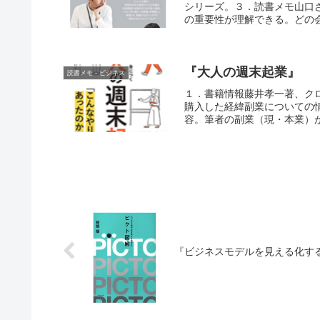
シリーズ。３．読書メモ山口
の重要性が理解できる。どの会
『大人の週末起業』
読書メモ - ビジネス
１．書籍情報藤井孝一著、クロ
購入した経緯副業についての
容。筆者の副業（現・本業）が
『ビジネスモデルを見える化す