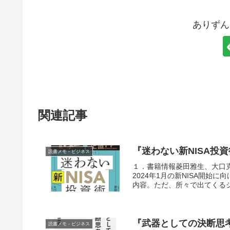
ありずん
関連記事
『迷わない新NISA投
読書メモ - ビジネス
１．書籍情報菱田雅生、大口克
2024年1月の新NISA開
内容。ただ、所々で出てくるシ
『武器としての決断思
読書メモ - ビジネス