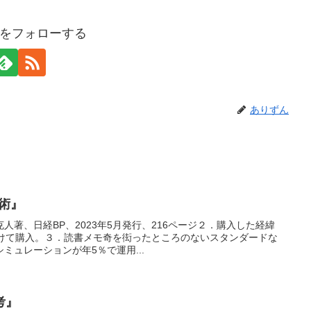
をフォローする
ありずん
資術』
人著、日経BP、2023年5月発行、216ページ２．購入した経緯
始に向けて購入。３．読書メモ奇を衒ったところのないスタンダードな
ミュレーションが年5％で運用...
考』