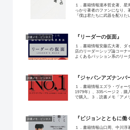
１．書籍情報瀧本哲史著、星海
っかり著者のファンになり、
『僕は君たちに武器を配りたい
『リーダーの仮面』
読書メモ - ビジネス
１．書籍情報安藤広大著、ダイ
店のリーダーシップ論コーナ
よくあるパッション系のリーダ
『ジャパンアズナンバ
読書メモ - ビジネス
１．書籍情報エズラ・ヴォーゲ
1979年）、335ページ２
で購入。３．読書メモ「アメリ
『ビジョンとともに働
読書メモ - ビジネス
１．書籍情報山口周、中川淳著