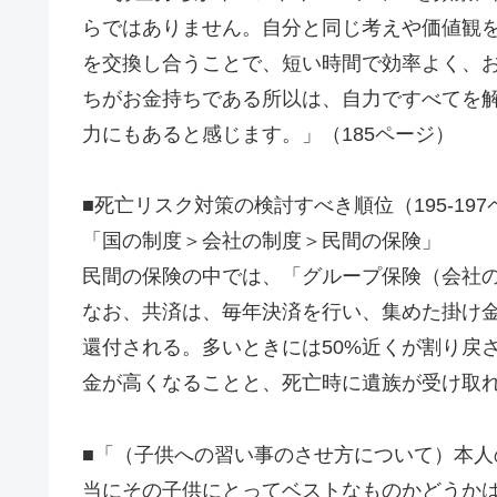
らではありません。自分と同じ考えや価値観
を交換し合うことで、短い時間で効率よく、
ちがお金持ちである所以は、自力ですべてを
力にもあると感じます。」（185ページ）
■死亡リスク対策の検討すべき順位（195-19
「国の制度＞会社の制度＞民間の保険」
民間の保険の中では、「グループ保険（会社
なお、共済は、毎年決済を行い、集めた掛け
還付される。多いときには50%近くが割り戻
金が高くなることと、死亡時に遺族が受け取れ
■「（子供への習い事のさせ方について）本
当にその子供にとってベストなものかどうか