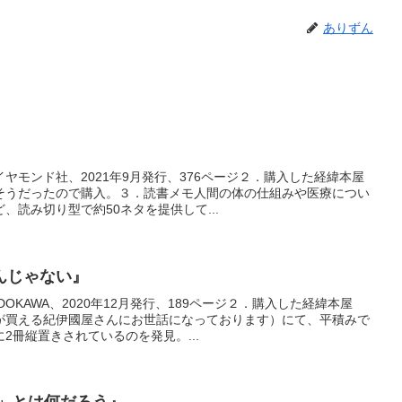
ありずん
ヤモンド社、2021年9月発行、376ページ２．購入した経緯本屋
そうだったので購入。３．読書メモ人間の体の仕組みや医療につい
、読み切り型で約50ネタを提供して...
んじゃない』
OKAWA、2020年12月発行、189ページ２．購入した経緯本屋
が買える紀伊國屋さんにお世話になっております）にて、平積みで
2冊縦置きされているのを発見。...