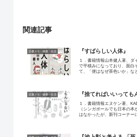
関連記事
『すばらしい人体』
読書メモ - 健康・生活
１．書籍情報山本健人著、ダイ
で平積みになっており、面白
て、「便はなぜ茶色いか」など
『捨てればいいっても
読書メモ - 健康・生活
１．書籍情報エヌケン著、KAD
（シンガポールでも日本の本
はなかったが、新刊コーナーに